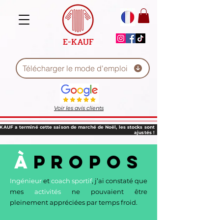
E-KAUF
Télécharger le mode d'emploi
Voir les avis clients
-KAUF a terminé cette saison de marché de Noël, les stocks sont
ajustés !
À
PROPOS
Ingénieur
et
coach sportif
, j’ai constaté que
mes
activités
ne pouvaient être
pleinement appréciées par temps froid.