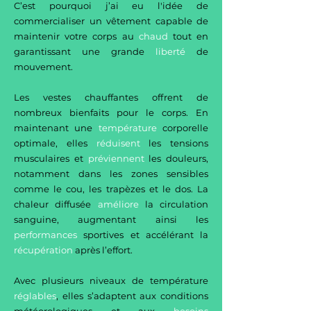
C’est pourquoi j’ai eu l'idée de
commercialiser un vêtement capable de
maintenir votre corps au
chaud
tout en
garantissant une grande
liberté
de
mouvement.
Les vestes chauffantes offrent de
nombreux bienfaits pour le corps. En
maintenant une
température
corporelle
optimale, elles
réduisent
les tensions
musculaires et
préviennent
les douleurs,
notamment dans les zones sensibles
comme le cou, les trapèzes et le dos. La
chaleur diffusée
améliore
la circulation
sanguine, augmentant ainsi les
performances
sportives et accélérant la
récupération
après l’effort.
Avec plusieurs niveaux de température
réglables
, elles s’adaptent aux conditions
météorologiques et aux
besoins